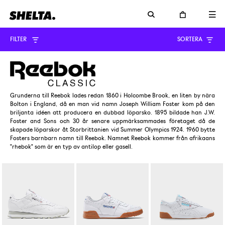
FILTER
SORTERA
Grunderna till Reebok lades redan 1860 i Holcombe Brook, en liten by nära
Bolton i England, då en man vid namn Joseph William Foster kom på den
briljanta idéen att producera en dubbad löparsko. 1895 bildade han J.W.
Foster and Sons och 30 år senare uppmärksammades företaget då de
skapade löparskor åt Storbrittanien vid Summer Olympics 1924. 1960 bytte
Fosters barnbarn namn till Reebok. Namnet Reebok kommer från afrikaans
"rhebok" som är en typ av antilop eller gasell.