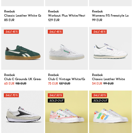
Reebok
Reebok
Reebok
Classic Leather White Grey
Workout Plus White/Vector Blue/Red
Womens F/S Freestyle Lo 
85 EUR
129 EUR
99 EUR
45%
45%
45%
Reebok
Reebok
Reebok
Club C Grounds UK Green
Club C Vintage White/Green
Classic Leather White
65 EUR
118 EUR
75 EUR
137 EUR
54 EUR
99 EUR
70%
50%
50%